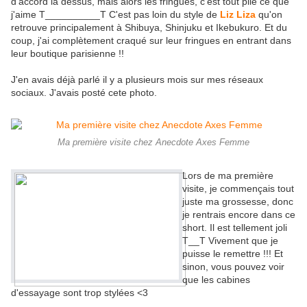
d'accord là dessus, mais alors les fringues, c'est tout pile ce que
j'aime T__________T C'est pas loin du style de
Liz Liza
qu'on
retrouve principalement à Shibuya, Shinjuku et Ikebukuro. Et du
coup, j'ai complètement craqué sur leur fringues en entrant dans
leur boutique parisienne !!
J'en avais déjà parlé il y a plusieurs mois sur mes réseaux
sociaux. J'avais posté cete photo.
Ma première visite chez Anecdote Axes Femme
Lors de ma première
visite, je commençais tout
juste ma grossesse, donc
je rentrais encore dans ce
short. Il est tellement joli
T__T Vivement que je
puisse le remettre !!! Et
sinon, vous pouvez voir
que les cabines
d'essayage sont trop stylées <3