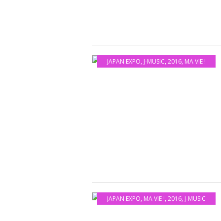
JAPAN EXPO
,
J-MUSIC
,
2016
,
MA VIE !
JAPAN EXPO
,
MA VIE !
,
2016
,
J-MUSIC