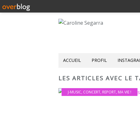
ACCUEIL
PROFIL
INSTAGR
LES ARTICLES AVEC LE T
J-MUSIC
,
CONCERT
,
REPORT
,
MA VIE !