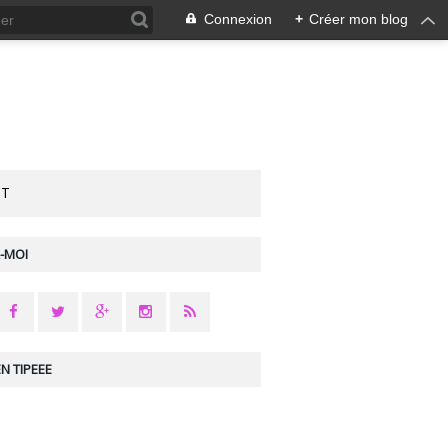
Connexion
+
Créer mon blog
CT
-MOI
N TIPEEE