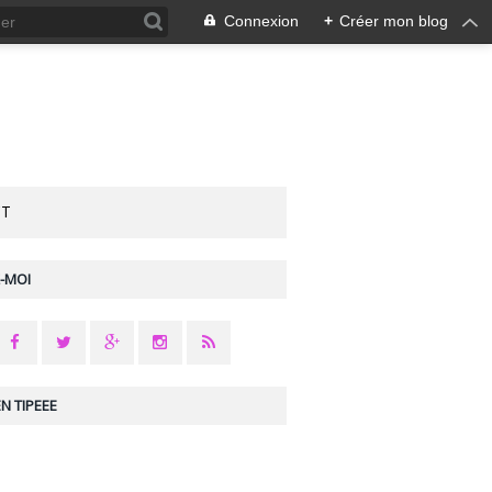
Connexion
+
Créer mon blog
CT
-MOI
N TIPEEE