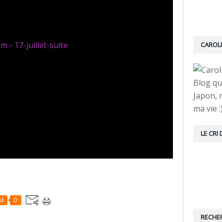
CAROL
Blog q
Japon, 
ma vie :
LE CRI
st
0
RECHE