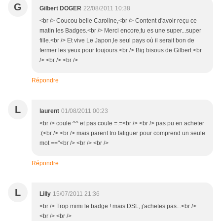
G
Gilbert DOGER
22/08/2011 10:38
<br /> Coucou belle Caroline,<br /> Content d'avoir reçu ce
matin les Badges.<br /> Merci encore,tu es une super...super
fille.<br /> Et vive Le Japon,le seul pays où il serait bon de
fermer les yeux pour toujours.<br /> Big bisous de Gilbert.<br
/> <br /> <br />
Répondre
L
laurent
01/08/2011 00:23
<br /> coule ^^ et pas coule =.=<br /> <br /> pas pu en acheter
:(<br /> <br /> mais parent tro fatiguer pour comprend un seule
mot =="<br /> <br /> <br />
Répondre
L
Lilly
15/07/2011 21:36
<br /> Trop mimi le badge ! mais DSL, j'achetes pas...<br />
<br /> <br />