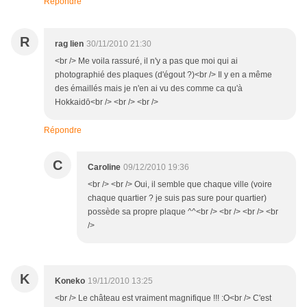
Répondre
R
rag lien
30/11/2010 21:30
<br /> Me voila rassuré, il n'y a pas que moi qui ai
photographié des plaques (d'égout ?)<br /> Il y en a même
des émaillés mais je n'en ai vu des comme ca qu'à
Hokkaidō<br /> <br /> <br />
Répondre
C
Caroline
09/12/2010 19:36
<br /> <br /> Oui, il semble que chaque ville (voire
chaque quartier ? je suis pas sure pour quartier)
possède sa propre plaque ^^<br /> <br /> <br /> <br
/>
K
Koneko
19/11/2010 13:25
<br /> Le château est vraiment magnifique !!! :O<br /> C'est