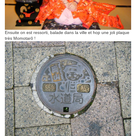
Ensuite on est ressorti, balade dans la ville et hop une joli plaque
très Momotarô !