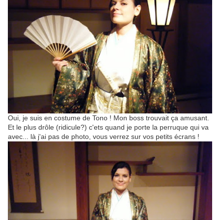
Oui, je suis en costume de Tono ! Mon boss trouvait ça amusant.
Et le plus drôle (ridicule?) c'ets quand je porte la perruque qui va
avec... là j'ai pas de photo, vous verrez sur vos petits écrans !