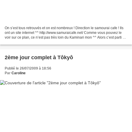
On s’est tous retrouvés et on est nombreux ! Direction le samourai cafe ! Ils
ont un site internet ^^ http://www.samuraicafe.net/ Comme vous pouvez le
voir sur ce plan, ce n’est pas très loin du Kaminari mon ^^ Alors c’est parti en
route !!! On marche...
2ème jour complet à Tôkyô
Publié le 26/07/2009 à 18:56
Par
Caroline