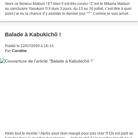
Alors ce fameux Matsuri ! ET bien il est très connu ! C’est le Mitama Matsuri
au sanctuaire Yasukuni !!! Il dure 3 jours, du 13 au 16 juillet, c’est dire à quel
point j’ai eu la chance d’y assister le dernier jour ^^’’ Comme je suis arrivée
un peu par...
Balade à Kabukichô !
Publié le 22/07/2009 à 16:14
Par
Caroline
Hello tout le monde ! Après avoir bien mangé pour pas cher !!! On est parti se