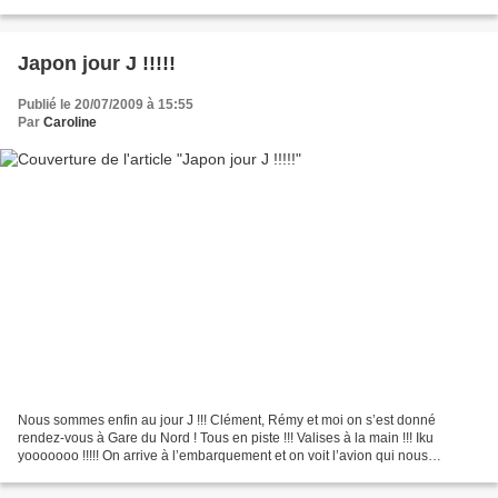
à manger ^^ La chambre...
Japon jour J !!!!!
Publié le 20/07/2009 à 15:55
Par
Caroline
Nous sommes enfin au jour J !!! Clément, Rémy et moi on s’est donné
rendez-vous à Gare du Nord ! Tous en piste !!! Valises à la main !!! Iku
yooooooo !!!!! On arrive à l’embarquement et on voit l’avion qui nous
emmènera tous au Japon pour la première...