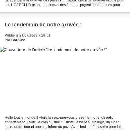
balader dans le quartier des plaisirs … Kabuki chô !! Un quartier réputé pour
ses HOST CLUB (club dans lequel des femmes payent des hommes pour
leur tenir compagnie et plus...
Le lendemain de notre arrivée !
Publié le 21/07/2009 à 18:51
Par
Caroline
Hello tout le monde !! Alors laissez-moi-vous présenter notre joli petit
appartement !!! Voici le coin cuisine ^^ Juste l’essentiel, un frigo, un évier,
micro onde, four et une cuisinière au gaz ! Avec tout le nécessaire pour faire