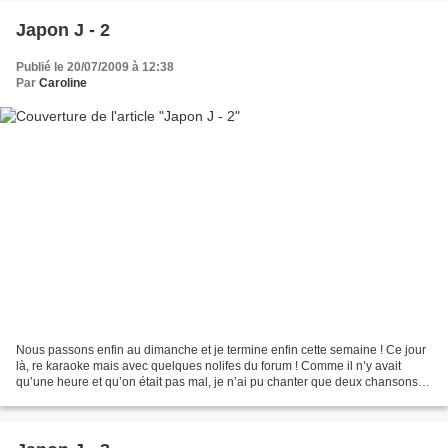
Japon J - 2
Publié le 20/07/2009 à 12:38
Par
Caroline
Nous passons enfin au dimanche et je termine enfin cette semaine ! Ce jour
là, re karaoke mais avec quelques nolifes du forum ! Comme il n’y avait
qu’une heure et qu’on était pas mal, je n’ai pu chanter que deux chansons
Touch (version Younha) et Nakimushi...