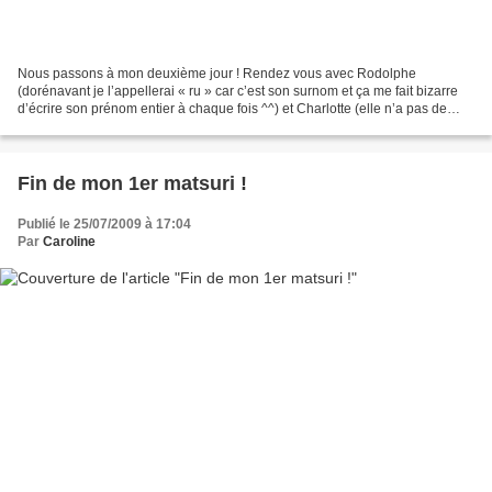
Nous passons à mon deuxième jour ! Rendez vous avec Rodolphe
(dorénavant je l’appellerai « ru » car c’est son surnom et ça me fait bizarre
d’écrire son prénom entier à chaque fois ^^) et Charlotte (elle n’a pas de
surnom) ! On prend la yamanote pour aller...
Fin de mon 1er matsuri !
Publié le 25/07/2009 à 17:04
Par
Caroline