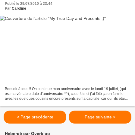
Publié le 29/07/2010 à 23:44
Par
Caroline
Bonsoir à tous !! On continue mon anniversaire avec le lundi 19 juillet, (qui
est ma véritable date d’anniversaire ^^), cette fois-ci j’ai fêté ça en famille
avec les quelques cousins encore présents sur la capitale, car oui, ils étaient
presque tous...
< Page précédente
Page suivante >
Hébergé par Overblog