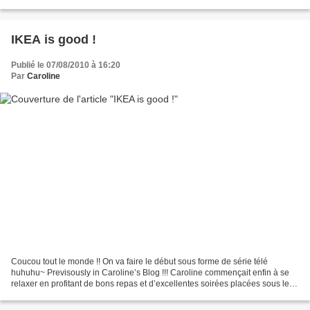
»(pour ceux qui ne savent...
IKEA is good !
Publié le 07/08/2010 à 16:20
Par
Caroline
Coucou tout le monde !! On va faire le début sous forme de série télé
huhuhu~ Previsously in Caroline’s Blog !!! Caroline commençait enfin à se
relaxer en profitant de bons repas et d’excellentes soirées placées sous le
signe de l’humour avec son entourage....