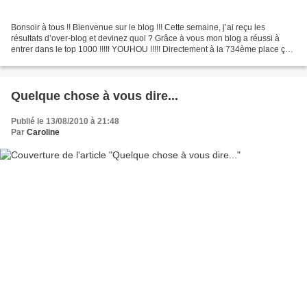
Bonsoir à tous !! Bienvenue sur le blog !!! Cette semaine, j’ai reçu les
résultats d’over-blog et devinez quoi ? Grâce à vous mon blog a réussi à
entrer dans le top 1000 !!!!! YOUHOU !!!!! Directement à la 734ème place ça
en jette pas mal. Et pour le...
Quelque chose à vous dire...
Publié le 13/08/2010 à 21:48
Par
Caroline