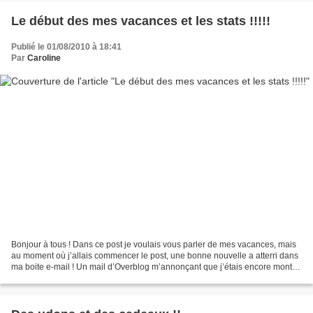
Le début des mes vacances et les stats !!!!!
Publié le 01/08/2010 à 18:41
Par
Caroline
Bonjour à tous ! Dans ce post je voulais vous parler de mes vacances, mais
au moment où j’allais commencer le post, une bonne nouvelle a atterri dans
ma boite e-mail ! Un mail d’Overblog m’annonçant que j’étais encore montée
dans le classement des blogs...