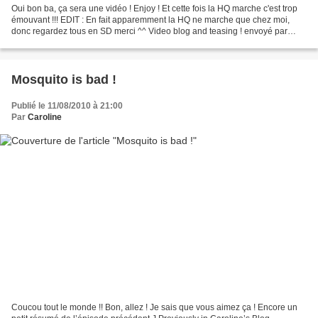
Oui bon ba, ça sera une vidéo ! Enjoy ! Et cette fois la HQ marche c'est trop
émouvant !!! EDIT : En fait apparemment la HQ ne marche que chez moi,
donc regardez tous en SD merci ^^ Video blog and teasing ! envoyé par
kaorinchan. - Plus de vidéos de...
Mosquito is bad !
Publié le 11/08/2010 à 21:00
Par
Caroline
Coucou tout le monde !! Bon, allez ! Je sais que vous aimez ça ! Encore un