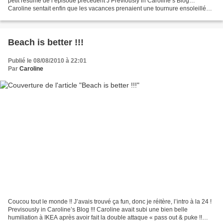
petit résumé de l’épisode précédent J Previously in Caroline’s Blog…
Caroline sentait enfin que les vacances prenaient une tournure ensoleillée,
des vraies vacances !! Mais c’était...
Beach is better !!!
Publié le 08/08/2010 à 22:01
Par
Caroline
Coucou tout le monde !! J’avais trouvé ça fun, donc je réitère, l’intro à la 24 !
Previsously in Caroline’s Blog !!! Caroline avait subi une bien belle
humiliation à IKEA après avoir fait la double attaque « pass out & puke !!