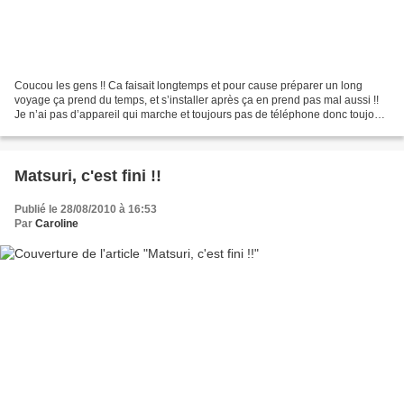
Coucou les gens !! Ca faisait longtemps et pour cause préparer un long
voyage ça prend du temps, et s’installer après ça en prend pas mal aussi !!
Je n’ai pas d’appareil qui marche et toujours pas de téléphone donc toujours
pas de moyen de prendre de...
Matsuri, c'est fini !!
Publié le 28/08/2010 à 16:53
Par
Caroline