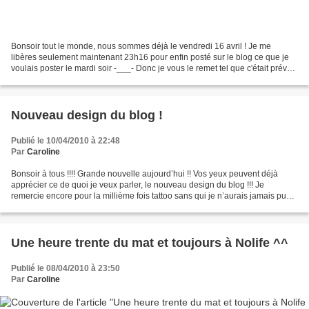
Bonsoir tout le monde, nous sommes déjà le vendredi 16 avril ! Je me
libères seulement maintenant 23h16 pour enfin posté sur le blog ce que je
voulais poster le mardi soir -___- Donc je vous le remet tel que c'était prévu !
Bonne lecture ! ~@~\^o^/~@~...
Nouveau design du blog !
Publié le 10/04/2010 à 22:48
Par
Caroline
Bonsoir à tous !!!! Grande nouvelle aujourd’hui !! Vos yeux peuvent déjà
apprécier ce de quoi je veux parler, le nouveau design du blog !!! Je
remercie encore pour la millième fois tattoo sans qui je n’aurais jamais pu
obtenir un tel résultat !! Il a...
Une heure trente du mat et toujours à Nolife ^^
Publié le 08/04/2010 à 23:50
Par
Caroline