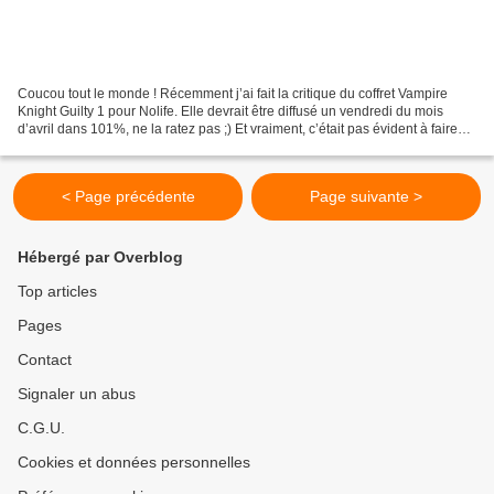
Coucou tout le monde ! Récemment j’ai fait la critique du coffret Vampire
Knight Guilty 1 pour Nolife. Elle devrait être diffusé un vendredi du mois
d’avril dans 101%, ne la ratez pas ;) Et vraiment, c’était pas évident à faire
>_< Avant de m’occuper...
< Page précédente
Page suivante >
Hébergé par Overblog
Top articles
Pages
Contact
Signaler un abus
C.G.U.
Cookies et données personnelles