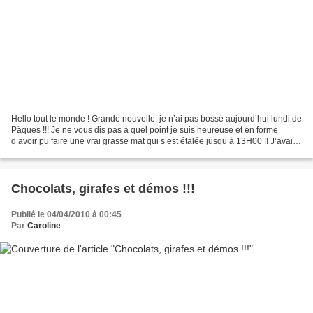
Hello tout le monde ! Grande nouvelle, je n’ai pas bossé aujourd’hui lundi de
Pâques !!! Je ne vous dis pas à quel point je suis heureuse et en forme
d’avoir pu faire une vrai grasse mat qui s’est étalée jusqu’à 13H00 !! J’avais
pas fait ça depuis longtemps...
Chocolats, girafes et démos !!!
Publié le 04/04/2010 à 00:45
Par
Caroline