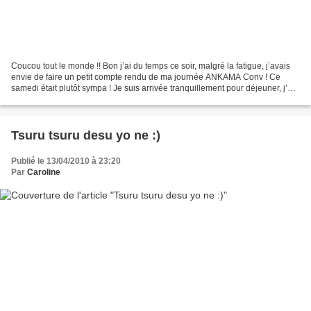
Coucou tout le monde !! Bon j’ai du temps ce soir, malgré la fatigue, j’avais
envie de faire un petit compte rendu de ma journée ANKAMA Conv ! Ce
samedi était plutôt sympa ! Je suis arrivée tranquillement pour déjeuner, j’ai
rejoint le staff de Nolife...
Tsuru tsuru desu yo ne :)
Publié le 13/04/2010 à 23:20
Par
Caroline