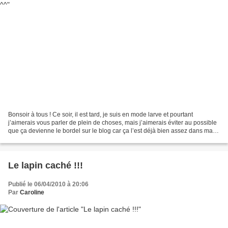
Bonsoir à tous ! Ce soir, il est tard, je suis en mode larve et pourtant
j’aimerais vous parler de plein de choses, mais j’aimerais éviter au possible
que ça devienne le bordel sur le blog car ça l’est déjà bien assez dans ma
vie ! Je me plaindrai de...
Le lapin caché !!!
Publié le 06/04/2010 à 20:06
Par
Caroline