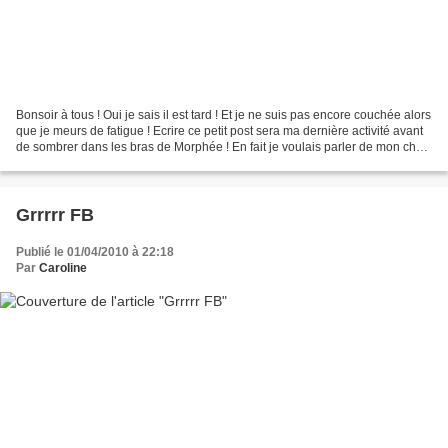
Bonsoir à tous ! Oui je sais il est tard ! Et je ne suis pas encore couchée alors
que je meurs de fatigue ! Ecrire ce petit post sera ma dernière activité avant
de sombrer dans les bras de Morphée ! En fait je voulais parler de mon chat
ce soir ! Elle...
Grrrrr FB
Publié le 01/04/2010 à 22:18
Par
Caroline