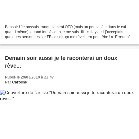
Bonsoir ! Je bossais tranquillement OTO (mais un peu la tête dans le cul
quand même), quand tout à coup je me suis dit : « Hey et si j’acceptais
quelques personnes sur FB ce soir, ça me réveillera peut-être ! ». Erreur n°1
: si t’es fatigué et que tu...
Demain soir aussi je te raconterai un doux
rêve...
Publié le 29/03/2010 à 22:47
Par
Caroline