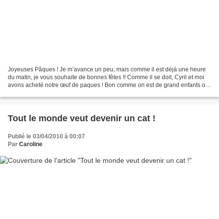
Joyeuses Pâques ! Je m’avance un peu, mais comme il est déjà une heure
du matin, je vous souhaite de bonnes fêtes !! Comme il se doit, Cyril et moi
avons acheté notre œuf de paques ! Bon comme on est de grand enfants on
a pris un gros œuf kinder *____*...
Tout le monde veut devenir un cat !
Publié le 03/04/2010 à 00:07
Par
Caroline